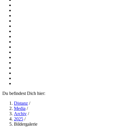
Du befindest Dich hier:
Distanz
/
Media
/
Archiv
/
2025
/
Bildergalerie